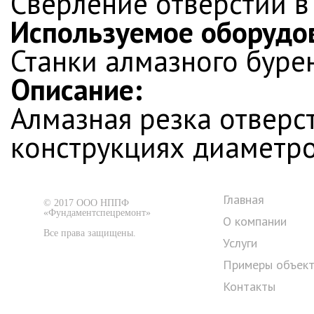
Сверление отверстий в
Используемое оборудо
Станки алмазного буре
Описание:
Алмазная резка отверс
конструкциях диаметро
Главная
© 2017 ООО НППФ
«Фундаментспецремонт»
О компании
Все права защищены.
Услуги
Примеры объек
Контакты